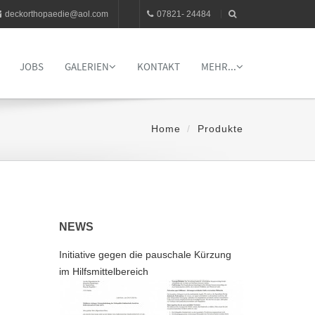
deckorthopaedie@aol.com
07821- 24484
JOBS
GALERIEN
KONTAKT
MEHR...
Home
Produkte
NEWS
Initiative gegen die pauschale Kürzung
im Hilfsmittelbereich