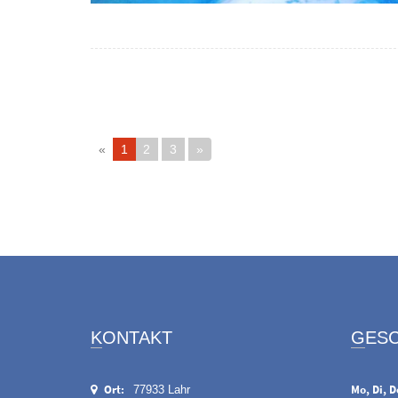
«
1
2
3
»
KONTAKT
GES
Ort:
Mo, Di, D
77933 Lahr