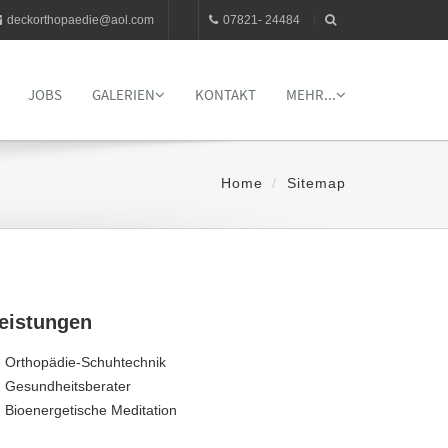
deckorthopaedie@aol.com
07821- 24484
JOBS
GALERIEN
KONTAKT
MEHR...
Home
Sitemap
eistungen
Orthopädie-Schuhtechnik
Gesundheitsberater
Bioenergetische Meditation